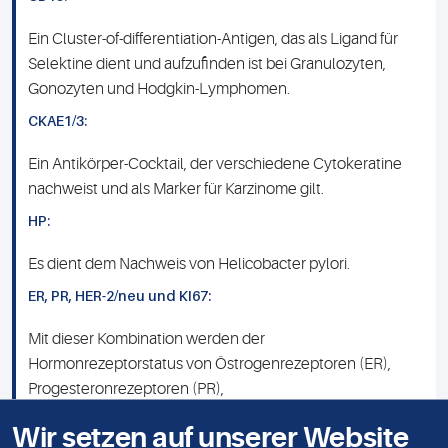
Ein Cluster-of-differentiation-Antigen, das als Ligand für
Selektine dient und aufzufinden ist bei Granulozyten,
Gonozyten und Hodgkin-Lymphomen.
CKAE1/3:
Ein Antikörper-Cocktail, der verschiedene Cytokeratine
nachweist und als Marker für Karzinome gilt.
HP:
Es dient dem Nachweis von Helicobacter pylori.
ER, PR, HER-2/neu und KI67:
Mit dieser Kombination werden der
Hormonrezeptorstatus von Östrogenrezeptoren (ER),
Progesteronrezeptoren (PR),
Wachstumsfaktorrezeptoren (HER2/neu) und die
Wir setzen auf unserer Website
Proliferationsrate (KI67) von Mammakarzinomen