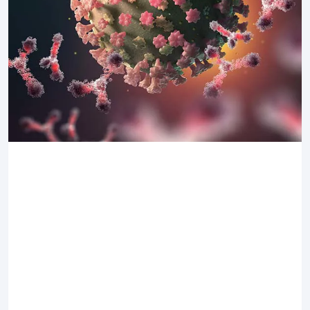
Antikörper
Sie werden auch Immunglobuline (abgekürzt „Ig“)
genannt und dienen der spezifischen Erkennung von
Antigenen.
Abhängig von Aufbau und Lokalisation werden sie in
fünf Klassen unterteilt: