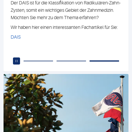
ären-Zahn-
Petra Wandernoth, Katharina Kriegsmann, Jörg Krieg
dizin.
Zusammenfassung:
 für Sie:
Die Amplifikation viraler Ribonukleinsäure durch rev
Buch kaufen